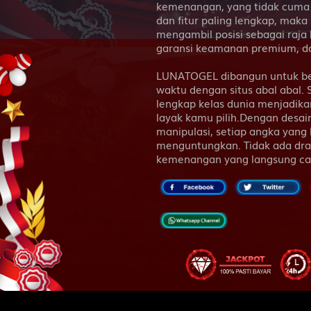
kemenangan, yang tidak cuma j
dan fitur paling lengkap, mak
mengambil posisi sebagai raja
garansi keamanan premium, dan
LUNATOGEL dibangun untuk bet
waktu dengan situs abal abal. S
lengkap kelas dunia menjadik
layak kamu pilih.Dengan desain 
manipulasi, setiap angka yang
menguntungkan. Tidak ada dram
kemenangan yang langsung cai