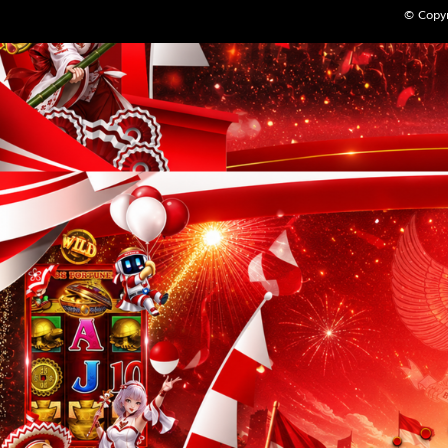
© Copyr