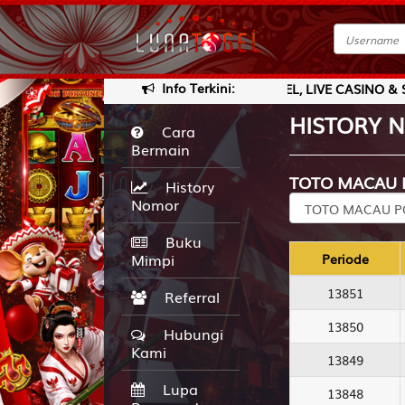
Info Terkini:
TOGEL BANDAR TOGEL, LIVE CASINO & SLOT TERBAIK DAN TERP
HISTORY 
Cara
Bermain
TOTO MACAU 
History
Nomor
Buku
Mimpi
Periode
13851
Referral
13850
Hubungi
Kami
13849
Lupa
13848