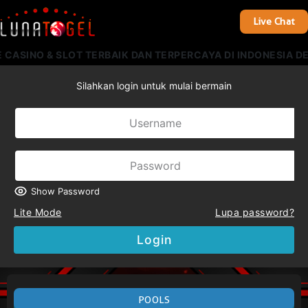
Live Chat
SINO & SLOT TERBAIK DAN TERPERCAYA DI INDONESIA DENG
Silahkan login untuk mulai bermain
Show Password
Lite Mode
Lupa password?
Login
POOLS