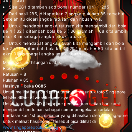
38 ) = 281
Sisa 281 ditambah additional number (04) = 285
Dari hasil 285, didapatkan 2 angka puluhan 85 tersebut.
Setelah itu dicari angka ratusan dan ribuan nya.
Untuk mendapat angka ratusan kita mengambil dari bola
ke 4 ( 32 ) ditambah bola ke 5 ( 36 ) jumlah = 68 kita ambil
ekor 8 ini sebagai angka untuk ratusan
Untuk mendapat angka ribuan kita mengambil dari bola
ke 2 ( 21 ) ditambah bola ke 3 ( 29 ) jumlah = 50 kita ambil
ekor 0 ini sebagai angka untuk ribuan
Maka hasil perhitungan diatas:
Ribuan = 0
Ratusan = 8
Puluhan = 85
Hasilnya = buka
0885
Untuk melihat hasil dari perputaran nomor untuk toto Singapore
ini bisa dilihat di website resminya.
Untuk togel jenis 4D Singapore pengeluaran setiap hari kami
mengambil pedoman sebagai nomor pengeluaran adalah
berdasar kan 1st prize nomor yang dihasilkan oleh 4D Singapore
untuk melihat hasil nomor tersebut bisa dilihat di
www.singaporepools.com.sg
.